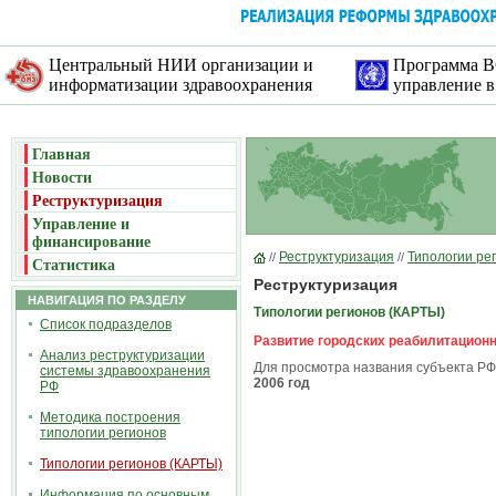
Центральный НИИ организации и
Программа В
информатизации здравоохранения
управление в
Главная
Новости
Реструктуризация
Управление и
финансирование
Реструктуризация
Типологии ре
//
//
Статистика
Реструктуризация
НАВИГАЦИЯ ПО РАЗДЕЛУ
Типологии регионов (КАРТЫ)
Список подразделов
Развитие городских реабилитационн
Анализ реструктуризации
Для просмотра названия субъекта РФ 
системы здравоохранения
2006 год
РФ
Методика построения
типологии регионов
Типологии регионов (КАРТЫ)
Информация по основным